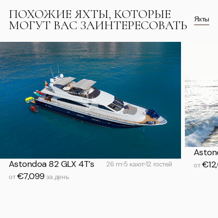
ПОХОЖИЕ ЯХТЫ, КОТОРЫЕ
Яхты
МОГУТ ВАС ЗАИНТЕРЕСОВАТЬ
Aston
Astondoa 82 GLX 4T’s
€12
26 m
5 кают
12 гостей
от
€7,099
от
за день