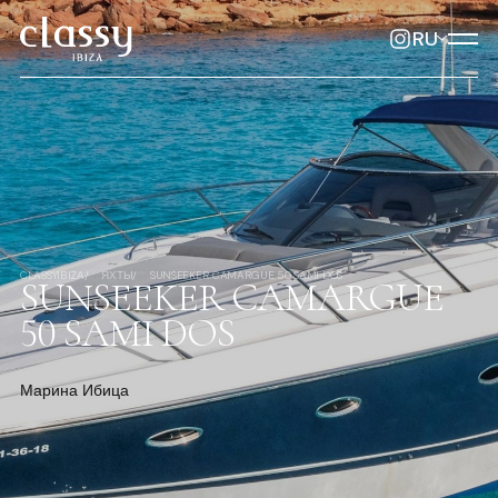
RU
CLASSYIBIZA
ЯХТЫ
SUNSEEKER CAMARGUE 50 SAMI DOS
SUNSEEKER CAMARGUE
50 SAMI DOS
Марина Ибица