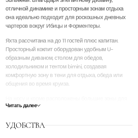
Sunseeker. Благодаря элегантному дизайну,
отличной динамике и просторным зонам отдыха
она идеально подходит для роскошных дневных
чартеров вокруг Ибицы и Форментеры.
Яхта рассчитана на до 11 гостей плюс капитан.
Просторный кокпит оборудован удобным U-
образным диваном, столом для обедов,
холодильником и тентом bimini, создавая
комфортную зону в тени для отдыха, обеда или
общения во время круиза.
На носу и корме расположены большие зоны для
Читать далее
загара, где гости могут наслаждаться солнцем и
морскими видами во время стоянки в красивых
УДОБСТВА
бухтах Ибицы и Форментеры.