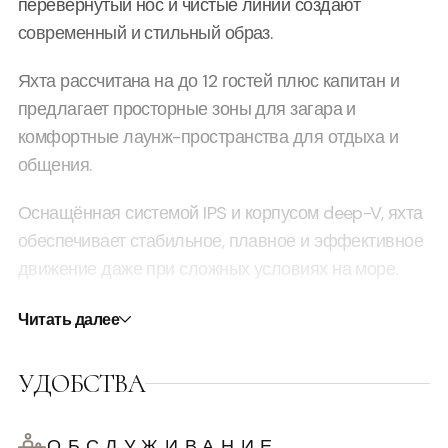
перевёрнутый нос и чистые линии создают
современный и стильный образ.
Яхта рассчитана на до 12 гостей плюс капитан и
предлагает просторные зоны для загара и
комфортные лаунж-пространства для отдыха и
общения.
Оснащённая системой IPS и корпусом deep-V, яхта
обеспечивает стабильное, плавное и эффективное
движение даже при сложных условиях на море.
Walkaround-планировка делает передвижение по
Читать далее
яхте удобным и безопасным, создавая идеальные
условия для отдыха с друзьями, семьёй или в паре.
УДОБСТВА
Pardo 43 II Of A Kind — отличный выбор как для
активных дней с посещением beach clubs, так и
ОБСЛУЖИВАНИЕ