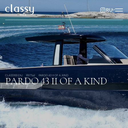
RU
CLASSYIBIZA
ЯХТЫ
PARDO 43 II OF A KIND
PARDO 43 II OF A KIND
Марина Ибица