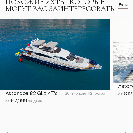
ПОХОЖИЕ ЯХТЫ, КОТОРЫЕ
Яхты
МОГУТ ВАС ЗАИНТЕРЕСОВАТЬ
Aston
Astondoa 82 GLX 4T’s
€12
26 m
5 кают
12 гостей
от
€7,099
от
за день