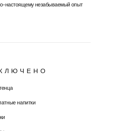
 по-настоящему незабываемый опыт
КЛЮЧЕНО
тенца
латные напитки
ки