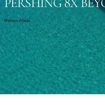
PERSHING 8X BE
Марина Ибица