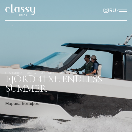
RU
CLASSYIBIZA
ЯХТЫ
FJORD 41 XL ENDLESS SUMMER
FJORD 41 XL ENDLESS
SUMMER
Марина Ботафок