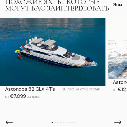
ПОХОЖИЕ ЯХТЫ, КОТОРЫЕ
Яхты
МОГУТ ВАС ЗАИНТЕРЕСОВАТЬ
Aston
Astondoa 82 GLX 4T’s
€12
26 m
5 кают
12 гостей
от
€7,099
от
за день