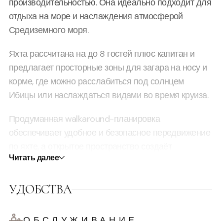
производительностью. Она идеально подходит для
отдыха на море и наслаждения атмосферой
Средиземного моря.
Яхта рассчитана на до 8 гостей плюс капитан и
предлагает просторные зоны для загара на носу и
корме, где можно расслабиться под солнцем
Ибицы или наслаждаться видами во время круиза.
Продуманная walkaround-планировка
обеспечивает удобное и безопасное передвижение
по яхте, а открытое пространство создаёт
Читать далее
комфортную атмосферу для общения и отдыха.
Гидравлическая купальная платформа
УДОБСТВА
обеспечивает лёгкий доступ к воде и делает
остановки для купания максимально удобными.
ОБСЛУЖИВАНИЕ