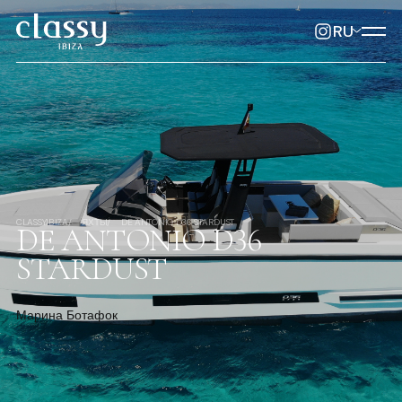
RU
CLASSYIBIZA
ЯХТЫ
DE ANTONIO D36 STARDUST
DE ANTONIO D36
STARDUST
Марина Ботафок