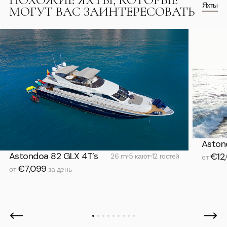
Яхты
МОГУТ ВАС ЗАИНТЕРЕСОВАТЬ
Aston
Astondoa 82 GLX 4T’s
€12
26 m
5 кают
12 гостей
от
€7,099
от
за день