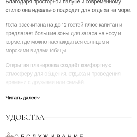
Благодаря просторной палубе и современному
стилю она идеально подходит для отдыха на море.
Яхта рассчитана на до 12 гостей плюс капитан и
предлагает большие зоны для загара на носу и
корме, где можно наслаждаться солнцем и
морскими видами Ибицы.
Открытая планировка создаёт комфортную
атмосферу для общения, отдыха и проведения
времени с друзьями или семьёй.
Внутри расположены две каюты, которые
Читать далее
обеспечивают дополнительное пространство для
отдыха и уединения в течение дня.
УДОБСТВА
De Antonio D36 Stardust — отличный выбор для
стильных морских прогулок и исследования
ОБСЛУЖИВАНИЕ