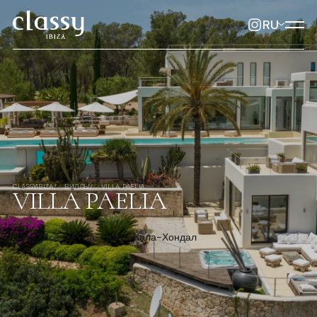
RU
CLASSYIBIZA
ВИЛЛЫ
VILLA PAELIA
VILLA PAELIA
Сан-Хосе-де-Са-Талая, Кала-Хондал