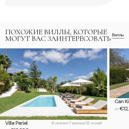
ПОХОЖИЕ ВИЛЛЫ, КОТОРЫЕ
Виллы
МОГУТ ВАС ЗАИНТЕРЕСОВАТЬ
Can Ki
€12,
от
Villa Pariel
6 спален
7 ванных
12 гостей