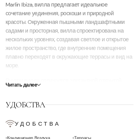
Marlin Ibiza, вилла предлагает идеальное
сочетание уединения, роскоши и природной
красоты. Окруженная пышными ландшафтными
садами и просторная, вилла спроектирована на
нескольких уровнях, создавая светлое и открытое
жилое пространство, где внутренние помещения
плавно переходят в окружающие террасы и вид на
море.
Внутри вилла отличается элегантной открытой
Читать далее
планировкой с полностью оборудованной
современной кухней, плавно переходящей в
УДОБСТВА
просторную гостиную и столовую зону с окнами от
пола до потолка. Естественный свет наполняет
интерьер, а беспрепятственный панорамный вид
УДОБСТВА
на море усиливает изысканную атмосферу. Все
Кондиционер Воздуха
Террасы