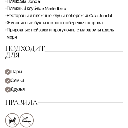
Пляж
Cala Jondal
Пляжный клуб
Blue Marlin Ibiza
Прокат Автомобилей
Рестораны и пляжные клубы побережья Cala Jondal
Живописные бухты южного побережья острова
ВИД
Природные пейзажи и прогулочные маршруты вдоль
моря
Вид На Сельскую Местность
Вид На Море
ПОДХОДИТ
Уединённый Вид
ДЛЯ
Пары
Семьи
Друзья
ПРАВИЛА