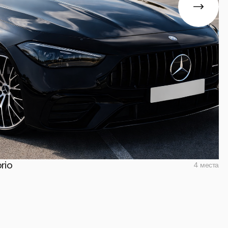
rio
4 места