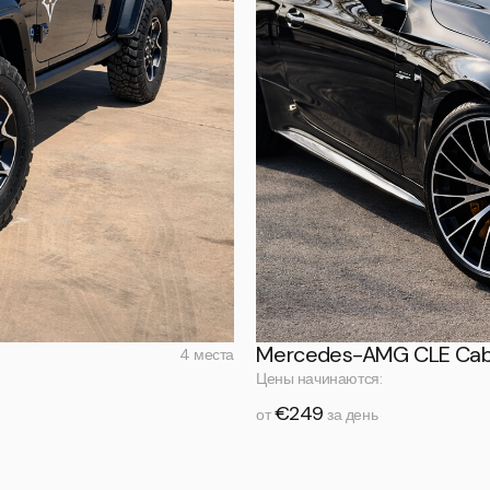
Mercedes-AMG CLE Cab
4 места
Цены начинаются:
€249
от
за день