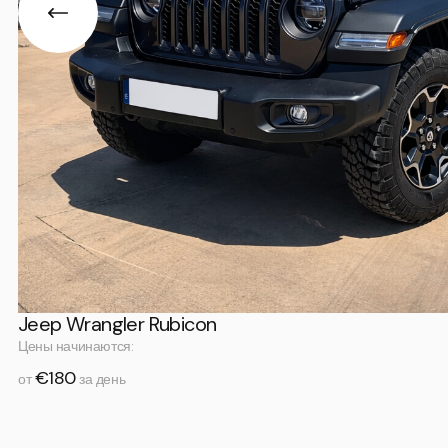
Jeep Wrangler Rubicon
Цены начинаются:
€180
от
за день