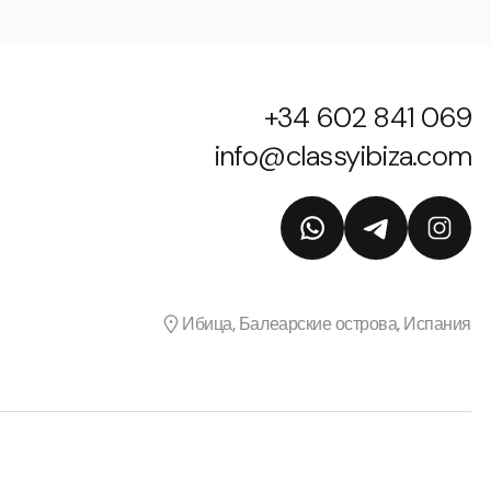
+34 602 841 069
info@classyibiza.com
Ибица, Балеарские острова, Испания