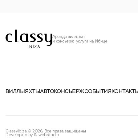
Аренда вилл, яхт
и консьерж-услуги на Ибице
ВИЛЛЫ
ЯХТЫ
АВТО
КОНСЬЕРЖ
СОБЫТИЯ
КОНТАКТ
ClassyIbiza © 2026, Все права защищены
Developed by
IN webstudio